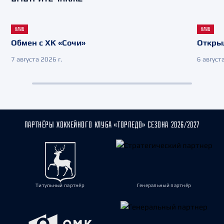
КЛУБ
КЛУБ
Обмен с ХК «Сочи»
Откры
7 августа 2026 г.
6 августа
ПАРТНЁРЫ ХОККЕЙНОГО КЛУБА «ТОРПЕДО» СЕЗОНА 2026/2027
Титульный партнёр
Генеральный партнёр