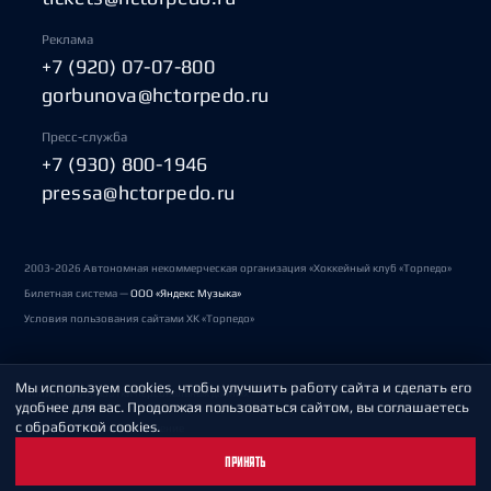
Реклама
+7 (920) 07-07-800
gorbunova@hctorpedo.ru
Пресс-служба
+7 (930) 800-1946
pressa@hctorpedo.ru
2003-2026 Автономная некоммерческая организация «Хоккейный клуб «Торпедо»
Билетная система —
ООО «Яндекс Музыка»
Условия пользования сайтами ХК «Торпедо»
Мы используем cookies, чтобы улучшить работу сайта и сделать его
Политика обработки персональных данных
удобнее для вас. Продолжая пользоваться сайтом, вы соглашаетесь
с обработкой cookies.
Пользовательское соглашение
ПРИНЯТЬ
Охрана труда