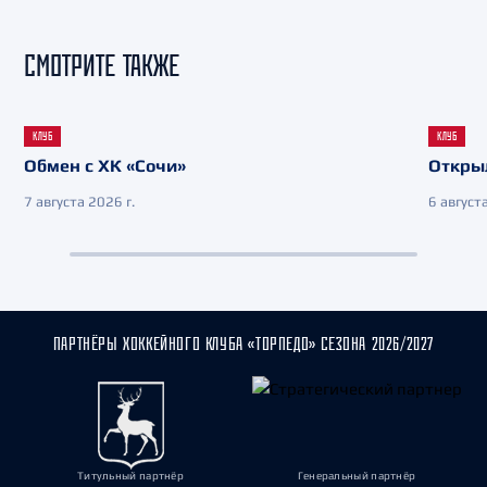
СМОТРИТЕ ТАКЖЕ
КЛУБ
КЛУБ
Обмен с ХК «Сочи»
Откры
7 августа 2026 г.
6 августа
ПАРТНЁРЫ ХОККЕЙНОГО КЛУБА «ТОРПЕДО» СЕЗОНА 2026/2027
Титульный партнёр
Генеральный партнёр