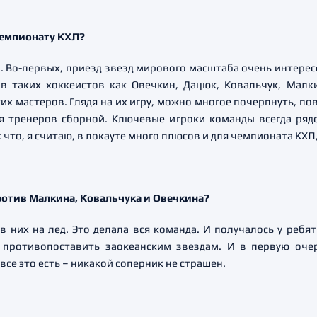
 чемпионату КХЛ?
. Во-первых, приезд звезд мирового масштаба очень интерес
ив таких хоккеистов как Овечкин, Дацюк, Ковальчук, Мал
ких мастеров. Глядя на их игру, можно многое почерпнуть, пов
я тренеров сборной. Ключевые игроки команды всегда рядо
что, я считаю, в локауте много плюсов и для чемпионата КХЛ,
ротив Малкина, Ковальчука и Овечкина?
в них на лед. Это делала вся команда. И получалось у ребя
о противопоставить заокеанским звездам. И в первую очер
все это есть – никакой соперник не страшен.