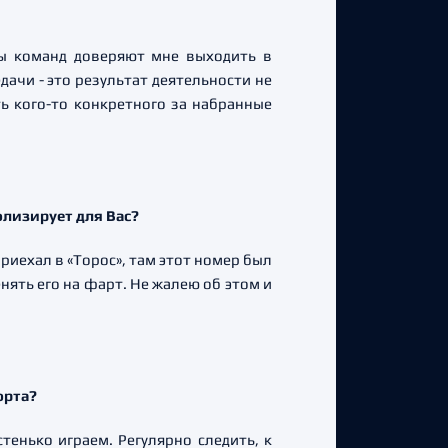
еры команд доверяют мне выходить в
дачи - это результат деятельности не
ть кого-то конкретного за набранные
олизирует для Вас?
риехал в «Торос», там этот номер был
менять его на фарт. Не жалею об этом и
орта?
тенько играем. Регулярно следить, к