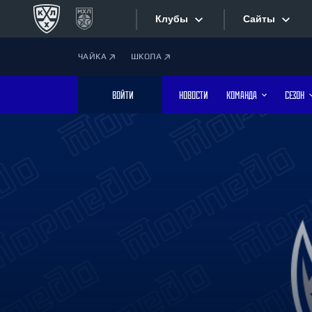
Клубы
Сайты
ЧАЙКА
ШКОЛА
Конференция «Запад»
Сайты
ВОЙТИ
НОВОСТИ
КОМАНДА
СЕЗОН
Дивизион Боброва
Лада
Видеотран
СКА
Хайлайты
Спартак
Торпедо
Текстовые
ХК Сочи
Интернет-
Дивизион Тарасова
Фотобанк
Динамо Мн
Динамо М
Приложе