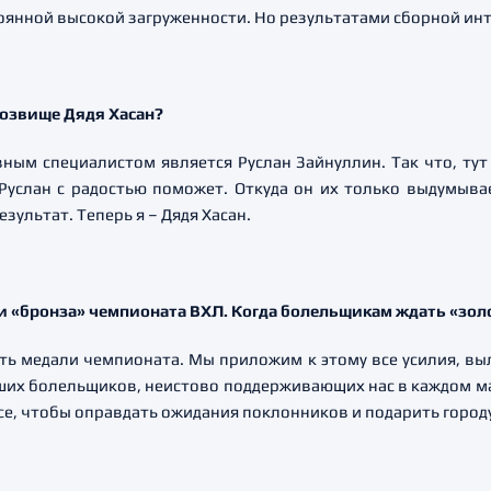
тоянной высокой загруженности. Но результатами сборной инт
розвище Дядя Хасан?
вным специалистом является Руслан Зайнуллин. Так что, тут
Руслан с радостью поможет. Откуда он их только выдумывае
езультат. Теперь я – Дядя Хасан.
 и «бронза» чемпионата ВХЛ. Когда болельщикам ждать «зол
ать медали чемпионата. Мы приложим к этому все усилия, вы
ших болельщиков, неистово поддерживающих нас в каждом ма
все, чтобы оправдать ожидания поклонников и подарить город