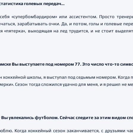
 статистика голевых передач…
л себя «супербомбардиром» или ассистентом. Просто трен
чаться, зарабатывать очки. Да, и потом, голы и голевые пере
ся «пятерка», выходящая на лед трудится, и не стоит выделя
амске Вы выступаете под номером 77. Это число что-то симв
ен хоккейной школы, я выступал под седьмым номером. Когда п
емерки». Сезон тогда сложился удачно для меня, и я решил не 
 Вы увлекались футболом. Сейчас следите за этим видом сп
юблю. Когда хоккейный сезон заканчивается, с друзьями час