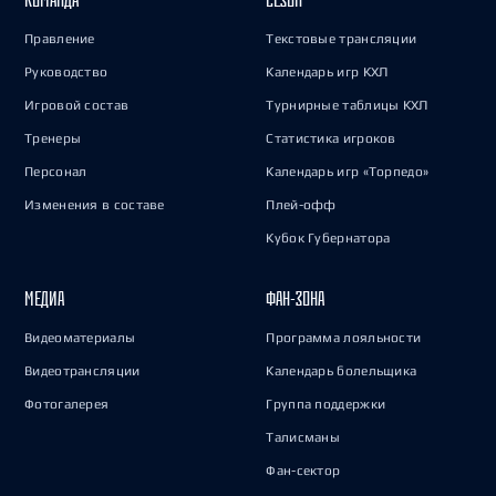
Правление
Текстовые трансляции
Руководство
Календарь игр КХЛ
Игровой состав
Турнирные таблицы КХЛ
Тренеры
Статистика игроков
Персонал
Календарь игр «Торпедо»
Изменения в составе
Плей-офф
Кубок Губернатора
МЕДИА
ФАН-ЗОНА
Видеоматериалы
Программа лояльности
Видеотрансляции
Календарь болельщика
Фотогалерея
Группа поддержки
Талисманы
Фан-сектор