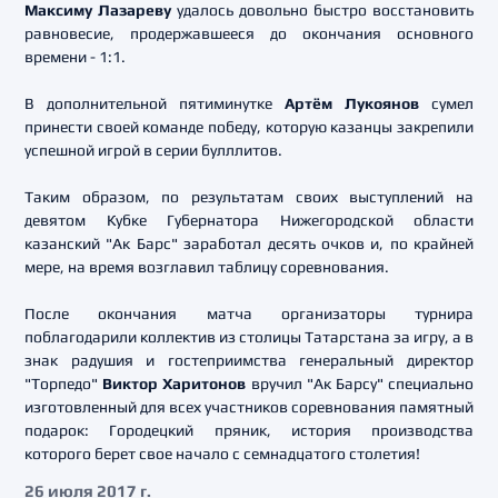
Максиму Лазареву
удалось довольно быстро восстановить
равновесие, продержавшееся до окончания основного
времени - 1:1.
В дополнительной пятиминутке
Артём Лукоянов
сумел
принести своей команде победу, которую казанцы закрепили
успешной игрой в серии булллитов.
Таким образом, по результатам своих выступлений на
девятом Кубке Губернатора Нижегородской области
казанский "Ак Барс" заработал десять очков и, по крайней
мере, на время возглавил таблицу соревнования.
После окончания матча организаторы турнира
поблагодарили коллектив из столицы Татарстана за игру, а в
знак радушия и гостеприимства генеральный директор
"Торпедо"
Виктор Харитонов
вручил "Ак Барсу" специально
изготовленный для всех участников соревнования памятный
подарок: Городецкий пряник, история производства
которого берет свое начало с семнадцатого столетия!
26 июля 2017 г.