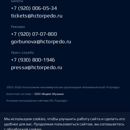
Билеты
+7 (920) 006-05-34
tickets@hctorpedo.ru
Реклама
+7 (920) 07-07-800
gorbunova@hctorpedo.ru
Пресс-служба
+7 (930) 800-1946
pressa@hctorpedo.ru
2003-2026 Автономная некоммерческая организация «Хоккейный клуб «Торпедо»
Билетная система —
ООО «Яндекс Музыка»
Условия пользования сайтами ХК «Торпедо»
Мы используем cookies, чтобы улучшить работу сайта и сделать его
Политика обработки персональных данных
удобнее для вас. Продолжая пользоваться сайтом, вы соглашаетесь
с обработкой cookies.
Пользовательское соглашение