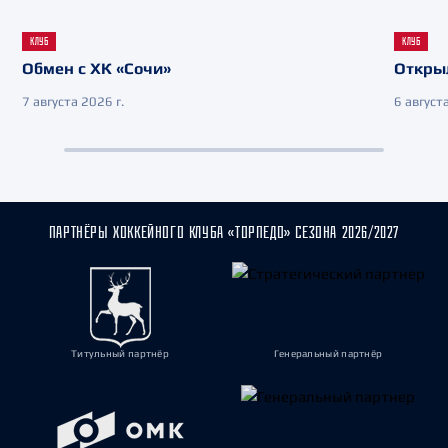
КЛУБ
КЛУБ
Обмен с ХК «Сочи»
Откры
7 августа 2026 г.
6 августа
ПАРТНЁРЫ ХОККЕЙНОГО КЛУБА «ТОРПЕДО» СЕЗОНА 2026/2027
Титульный партнёр
Генеральный партнёр