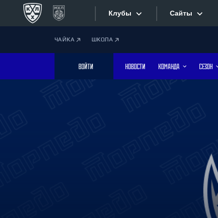
Клубы
Сайты
ЧАЙКА
ШКОЛА
Конференция «Запад»
Сайты
ВОЙТИ
НОВОСТИ
КОМАНДА
СЕЗОН
Дивизион Боброва
Лада
Видеотран
СКА
Хайлайты
Спартак
Торпедо
Текстовые
ХК Сочи
Интернет-
Дивизион Тарасова
Фотобанк
Динамо Мн
Динамо М
Приложе