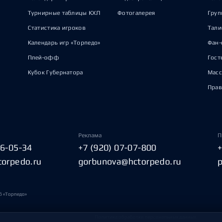
Турнирные таблицы КХЛ
Фотогалерея
Груп
Статистика игроков
Тал
Календарь игр «Торпедо»
Фан-
Плей-офф
Гост
Кубок Губернатора
Масс
Прав
Реклама
П
06-05-34
+7 (920) 07-07-800
torpedo.ru
gorbunova@hctorpedo.ru
б «Торпедо»
Политика обработки персональных данных