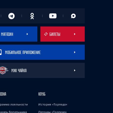
МАГАЗИН
БИЛЕТЫ
МОБИЛЬНОЕ ПРИЛОЖЕНИЕ
МХК ЧАЙКА
ЗОНА
КЛУБ
рамма лояльности
История «Торпедо»
ндарь болельщика
Легенды «Торпедо»