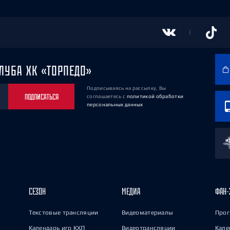
ЛУБА ХК «ТОРПЕДО»
Подписываясь на рассылку, Вы
ПОДПИСАТЬСЯ
соглашаетесь
с
политикой обработки
персональных данных
СЕЗОН
МЕДИА
ФАН-
Текстовые трансляции
Видеоматериалы
Прог
Календарь игр КХЛ
Видеотрансляции
Кале