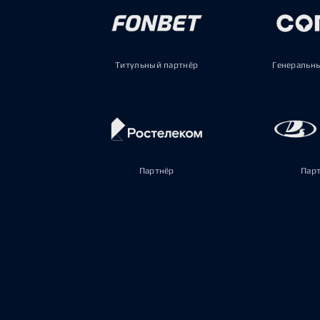
Титульный партнёр
Генеральн
Партнёр
Пар