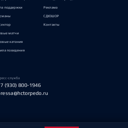
па поддержки
Реклама
исманы
СДЮШОР
сектор
Контакты
евые матчи
овые катания
ила поведения
ресс-служба
+7 (930) 800-1946
pressa@hctorpedo.ru
Пользовательское соглашение
Охрана труда