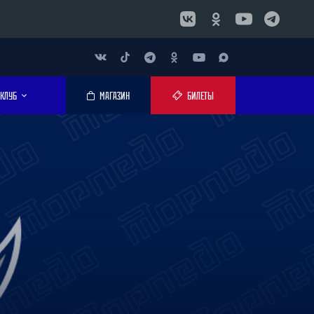
КЛУБ
МАГАЗИН
БИЛЕТЫ