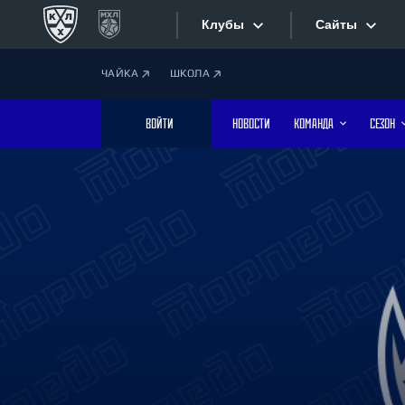
Клубы
Сайты
ЧАЙКА
ШКОЛА
Конференция «Запад»
Сайты
ВОЙТИ
НОВОСТИ
КОМАНДА
СЕЗОН
Дивизион Боброва
Лада
Видеотран
СКА
Хайлайты
Спартак
Торпедо
Текстовые
ХК Сочи
Интернет-
Дивизион Тарасова
Фотобанк
Динамо Мн
Динамо М
Приложе