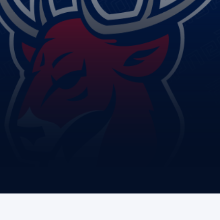
Амур
Барыс
Салават Юлаев
Сибирь