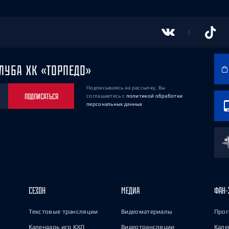
ЛУБА ХК «ТОРПЕДО»
Подписываясь на рассылку, Вы
ПОДПИСАТЬСЯ
соглашаетесь
с
политикой обработки
персональных данных
СЕЗОН
МЕДИА
ФАН-
Текстовые трансляции
Видеоматериалы
Прог
Календарь игр КХЛ
Видеотрансляции
Кале