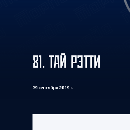
Локомотив
Северсталь
ЦСКА
Шанхайские Драконы
81. ТАЙ РЭТТИ
29 сентября 2019 г.