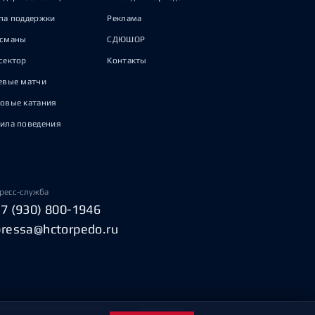
па поддержки
Реклама
исманы
СДЮШОР
сектор
Контакты
евые матчи
овые катания
ила поведения
ресс-служба
+7 (930) 800-1946
pressa@hctorpedo.ru
Пользовательское соглашение
Охрана труда