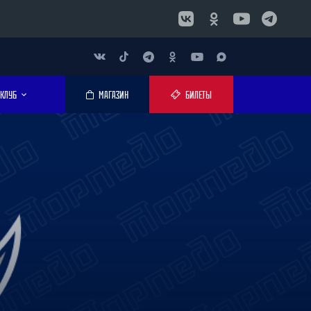
КЛУБ
МАГАЗИН
БИЛЕТЫ