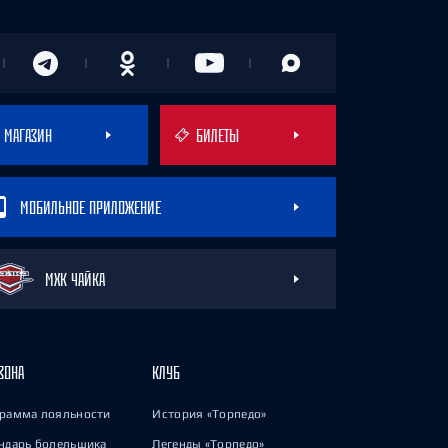
МАГАЗИН
БИЛЕТЫ
МОБИЛЬНОЕ ПРИЛОЖЕНИЕ
МХК ЧАЙКА
ЗОНА
КЛУБ
рамма лояльности
История «Торпедо»
ндарь болельщика
Легенды «Торпедо»