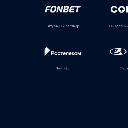
Титульный партнёр
Генеральн
Партнёр
Пар