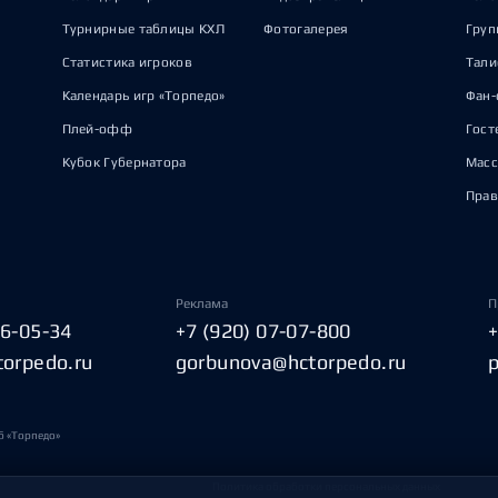
Турнирные таблицы КХЛ
Фотогалерея
Груп
Статистика игроков
Тал
Календарь игр «Торпедо»
Фан-
Плей-офф
Гост
Кубок Губернатора
Масс
Прав
Реклама
П
06-05-34
+7 (920) 07-07-800
torpedo.ru
gorbunova@hctorpedo.ru
б «Торпедо»
Политика обработки персональных данных