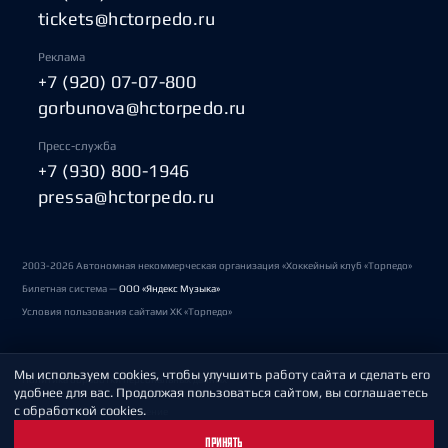
tickets@hctorpedo.ru
Реклама
+7 (920) 07-07-800
gorbunova@hctorpedo.ru
Пресс-служба
+7 (930) 800-1946
pressa@hctorpedo.ru
2003-2026 Автономная некоммерческая организация «Хоккейный клуб «Торпедо»
Билетная система —
ООО «Яндекс Музыка»
Условия пользования сайтами ХК «Торпедо»
Мы используем cookies, чтобы улучшить работу сайта и сделать его
Политика обработки персональных данных
удобнее для вас. Продолжая пользоваться сайтом, вы соглашаетесь
с обработкой cookies.
Пользовательское соглашение
ПРИНЯТЬ
Охрана труда