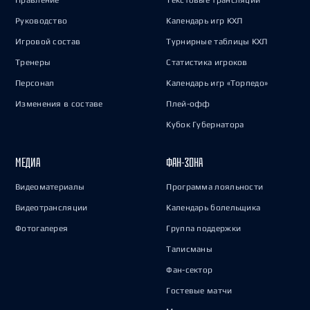
Правление
Текстовые трансляции
Руководство
Календарь игр КХЛ
Игровой состав
Турнирные таблицы КХЛ
Тренеры
Статистика игроков
Персонал
Календарь игр «Торпедо»
Изменения в составе
Плей-офф
Кубок Губернатора
МЕДИА
ФАН-ЗОНА
Видеоматериалы
Программа лояльности
Видеотрансляции
Календарь болельщика
Фотогалерея
Группа поддержки
Талисманы
Фан-сектор
Гостевые матчи