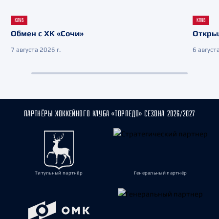
КЛУБ
КЛУБ
Обмен с ХК «Сочи»
Откры
7 августа 2026 г.
6 августа
ПАРТНЁРЫ ХОККЕЙНОГО КЛУБА «ТОРПЕДО» СЕЗОНА 2026/2027
Титульный партнёр
Генеральный партнёр