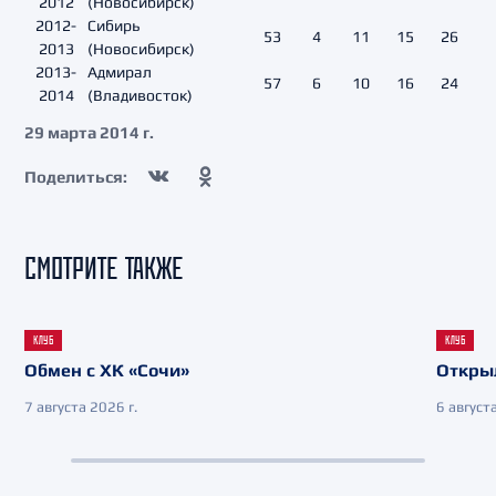
2012
(Новосибирск)
2012-
Сибирь
53
4
11
15
26
2013
(Новосибирск)
2013-
Адмирал
57
6
10
16
24
2014
(Владивосток)
29 марта 2014 г.
Поделиться:
СМОТРИТЕ ТАКЖЕ
КЛУБ
КЛУБ
Обмен с ХК «Сочи»
Откры
7 августа 2026 г.
6 августа