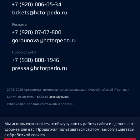
+7 (920) 006-05-34
tickets@hctorpedo.ru
Реклама
+7 (920) 07-07-800
gorbunova@hctorpedo.ru
Пресс-служба
+7 (930) 800-1946
pressa@hctorpedo.ru
2003-2026 Автономная некоммерческая организация «Хоккейный клуб «Торпедо»
Билетная система —
ООО «Яндекс Музыка»
Условия пользования сайтами ХК «Торпедо»
Мы используем cookies, чтобы улучшить работу сайта и сделать его
Политика обработки персональных данных
удобнее для вас. Продолжая пользоваться сайтом, вы соглашаетесь
с обработкой cookies.
Пользовательское соглашение