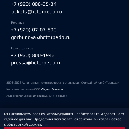
+7 (920) 006-05-34
tickets@hctorpedo.ru
Реклама
+7 (920) 07-07-800
gorbunova@hctorpedo.ru
Пресс-служба
+7 (930) 800-1946
pressa@hctorpedo.ru
2003-2026 Автономная некоммерческая организация «Хоккейный клуб «Торпедо»
Билетная система —
ООО «Яндекс Музыка»
Условия пользования сайтами ХК «Торпедо»
Мы используем cookies, чтобы улучшить работу сайта и сделать его
Политика обработки персональных данных
удобнее для вас. Продолжая пользоваться сайтом, вы соглашаетесь
с обработкой cookies.
Пользовательское соглашение