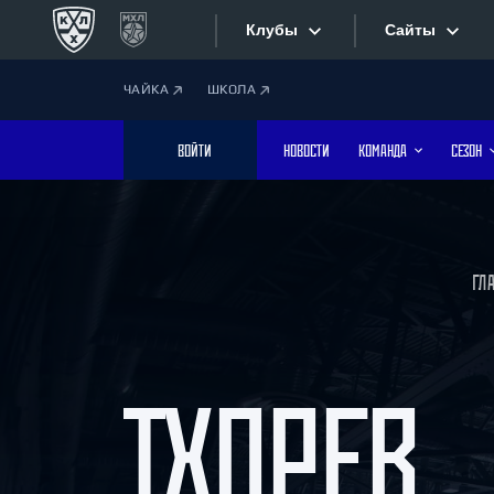
Клубы
Сайты
ЧАЙКА
ШКОЛА
Конференция «Запад»
Сайты
ВОЙТИ
НОВОСТИ
КОМАНДА
СЕЗОН
Дивизион Боброва
Лада
Видеотран
СКА
Хайлайты
Спартак
ГЛ
Торпедо
Текстовые
ХК Сочи
Интернет-
ТХОРЕВ
Дивизион Тарасова
Фотобанк
Динамо Мн
Динамо М
Приложе