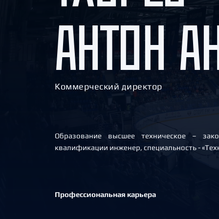
Локомотив
АНТОН А
Северсталь
ЦСКА
Шанхайские Драконы
Коммерческий директор
Образование высшее техническое – зак
квалификации инженер, специальность - «Те
Профессиональная карьера