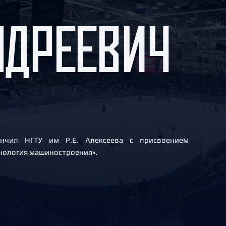
Амур
НДРЕЕВИЧ
Барыс
Салават Юлаев
Сибирь
ончил НГТУ им Р.Е. Алексеева с присвоением
хнология машиностроения».