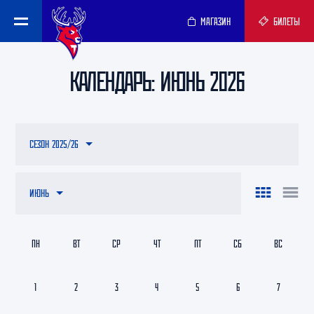
МАГАЗИН
БИЛЕТЫ
КАЛЕНДАРЬ: ИЮНЬ 2026
СЕЗОН 2025/26
ИЮНЬ
ПН
ВТ
СР
ЧТ
ПТ
СБ
ВС
1
2
3
4
5
6
7