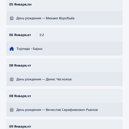
05 Января,пн
День рождения — Михаил Воробьёв
06 Января,вт
3:2
Торпедо - Барыс
08 Января,чт
День рождения — Денис Чесноков
08 Января,чт
День рождения — Вячеслав Серафимович Рьянов
09 Января,пт