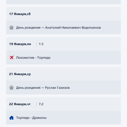
17 Января,сб
День рождения — Анатолий Николаевич Водопьянов
19 Января,пн
1:3
Локомотив - Торпедо
21 Января,ср
День рождения — Руслан Газизов
22 Января,чт
7:2
Торпедо - Драконы