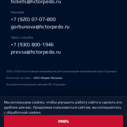
tickets@hctorpedo.ru
Реклама
+7 (920) 07-07-800
gorbunova@hctorpedo.ru
Пресс-служба
+7 (930) 800-1946
pressa@hctorpedo.ru
2003-2026 Автономная некоммерческая организация «Хоккейный клуб «Торпедо»
Билетная система —
ООО «Яндекс Музыка»
Условия пользования сайтами ХК «Торпедо»
Мы используем cookies, чтобы улучшить работу сайта и сделать его
Политика обработки персональных данных
удобнее для вас. Продолжая пользоваться сайтом, вы соглашаетесь
с обработкой cookies.
Пользовательское соглашение
ПРИНЯТЬ
Охрана труда