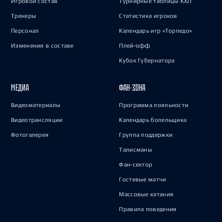
Игровой состав
Турнирные таблицы КХЛ
Тренеры
Статистика игроков
Персонал
Календарь игр «Торпедо»
Изменения в составе
Плей-офф
Кубок Губернатора
МЕДИА
ФАН-ЗОНА
Видеоматериалы
Программа лояльности
Видеотрансляции
Календарь болельщика
Фотогалерея
Группа поддержки
Талисманы
Фан-сектор
Гостевые матчи
Массовые катания
Правила поведения